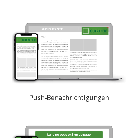
Push-Benachrichtigungen 720x480 (Symbol + Bild) oder 192x192 (nur
Symbol) und Text, der an ausgewählte User einer Publisher-Website
gesendet wird. User erhalten dies auf ihrem Desktop, Tablet und
Mobilgerät, auch wenn sie gerade nicht im Internet surfen.
Creative: JPEG, PNG, GIF Maximalgewicht 150 KB, (720x480 oder
192x192) Text: Titel max. 50 Zeichen, Beschreibung max. 90 Zeichen,
Brand max. 30 Zeichen (Unterschiedliche Browser haben
unterschiedliche Zeichenbeschränkungen)
Preismodelle: CPM, CPC
Push-Benachrichtigungen