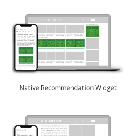
Vollständig anpassbares Widget mit einem ansprechenden oder
benutzerdefinierten Bild und einem kurzen Text: Titel und
Beschreibung. Die Nativ Anzeigen von ExoClick funktionieren auf allen
Geräten vollständig: Desktop, Mobile und Tablet.
Motiv: JPEG, PNG (300x300 - 900x900) maximales Gewicht 150 KB
Text: Titel max. 50 Zeichen, Beschreibung max. 90 Zeichen, Brand
max. 30 Zeichen, Video Thumbs: 1.5 MB, 16:9, max 10 secs
Preismodelle: CPM, CPC
Native Recommendation Widget