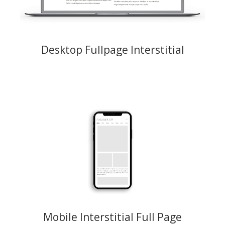
LP, optimiert auf 1600 x 900)
Preismodell: CPM, CPC
Desktop Fullpage Interstitial
Responsives Fullpage-Großformat auf dem vertikalen Interstitial, das
den gesamten Bildschirm des Geräts ausfüllt und während der
Benutzernavigation einer Website angezeigt wird. Google-konform mit
der Option "Anzeige schließen" oben rechts.
Creative: 900x1600 JPG, PNG, GIF (maximales Gewicht 300 KB), Video
mp4 (maximales Gewicht 1,5 MB) oder Iframe (reaktionsfähige LP,
optimiert auf 900x1600)
Preismodelle: CPM, CPC
Mobile Interstitial Full Page