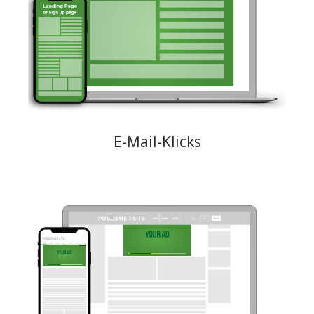
An den Endbenutzer wird eine E-Mail gesendet, die einen Call to
Action Aufruf (Link für Werbetreibende) enthält, der den User zur
Zielseite oder zum Anmeldeformular des Werbetreibenden
weiterleitet.
Creative: URL der Zielseite des Werbetreibenden
Preismodell: CPC
E-Mail-Klicks
Die Werbenzeige wird dem User während des scrollings durch die
Publisher Seite angezeit. Sie wird angezeigt und stummgeschaltet,
sobald 50% der Anzeigenzone für den Endbenutzer sichtbar sind.
Wenn der User einen Bildlauf durchführt, wird die Videoanzeige
angehalten und fortgesetzt, wenn der User zu dem Inhalt
zurückkehrt, in dem sich die Outstream-Anzeige befindet.
Creative: MP4, maximales Gewicht 50 MB