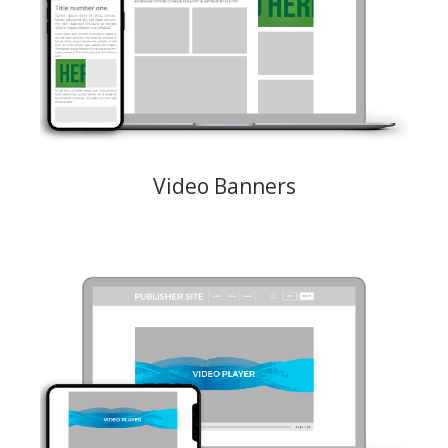
schnelle, störungsfreie Benutzererfahrung 160x600, 300x100, 300x250,
728x90
Creative: 160x600, 300x100, 300x50, 300x500, 728x90 MP4,
maximales Gewicht 1,5 MB
Preismodelle: CPM, CPC
Video Banners
Wählen Sie in einem Videoplayer Pre Roll / Post Roll / On Pause /
Benutzerdefiniert, 300x250 & 728x90
Motiv: JPEG, PNG, GIF Maximalgewicht 150KB
Preismodelle: CPM, CPC