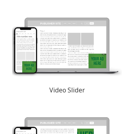
Videoformat, das nach dem Laden einer Webseite von rechts unten
auf einer Webseite eingeblendet wird. Verfügt über eine Schaltfläche
zum Schließen der Anzeigen.
Creative: MP4 maximales Gewicht 1,5 MB
Preismodelle: CPM, CPC, CPV
Video Slider
Kurze Banner mit Videoinhalten mit optimierter Wiedergabe für eine