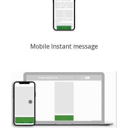
großer Banner für Mobilgeräte angezeigt.
Creative: 300x250 JPEG, PNG, GIF Maximalgewicht 150KB
Preismodelle: CPM, CPC
Mobile Instant message
Mithilfe von VAST wird die Vertikalvideo-Anzeige innerhalb des
vertikalen Videoinhalts einer Website angezeigt. Der Endnutzer kann
die Videoanzeige wegwischen.
Creative: MP4, Seitenverhältnis 9:16
Preismodelle: CPM, CPC, CPV