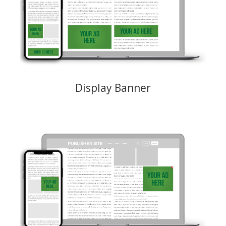
Klassische Display-Banner in vielen Größen: 300x100, 300x250, 300x500,
728x90, 160x600, 900x250 (Fußzeile)
Creative: JPEG, PNG, GIF Maximalgewicht 150KB
Preismodelle: CPM, CPC
Display Banner
Ein Anzeigebanner, der an einer bestimmten Position auf dem
Desktop-Bildschirm „festgemacht“ werden kann und dem User beim
surfen folgt. Es stehen 9 Positionen zur Verfügung. Den Sticky Banner
gibt es in verschiedenen Größen.
Creative: JPEG, PNG, GIF Maximalgewicht 150KB
Preismodelle: CPM, CPC