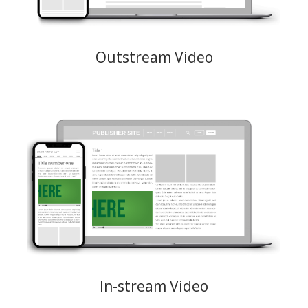
Bidding: CPM, CPC, CPV
Outstream Video
Wird automatisch abgespielt, wenn ein User auf den Videoinhalt einer
Webseite klickt. Anpassbar mit anklickbaren Handlungsaufrufen.
Verfügt automatisch über eine Schaltfläche zum Überspringen von
Anzeigen.
Creative: MP4 maximales Gewicht 1,5 MB
Preismodelle: CPM, CPC, CPV
In-stream Video