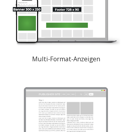
oder Native Widgets in nur einer Platzierung, wobei Banner und
Native Anzeigen gegeneinander platziert werden und die Anzeige mit
dem höchsten Gebot in der Platzierung geschalten wird.
Creative: Banner: JPEG, PNG, GIF Maximalgewicht 150 KB, Native:
JPEG, PNG (300 × 300 - 900x900) Maximalgewicht 150 KB, Text: Titel
max. 50 Zeichen, Beschreibung max. 90 Zeichen, Brand max. 30
Zeichen
Preismodelle: CPM, CPC
Multi-Format-Anzeigen
Großes Ganzseitenformat auf dem horizontalen Interstitial, das den
gesamten Bildschirm des Geräts ausfüllt und während der
Benutzernavigation einer Website angezeigt wird. Google-konform mit
der Option "Anzeige schließen" oben rechts.
Creative: 1600 x 900 JPG, PNG, GIF (maximales Gewicht 300 KB),
Video-MP4 (maximales Gewicht 1,5 MB) oder Iframe (reaktionsfähige