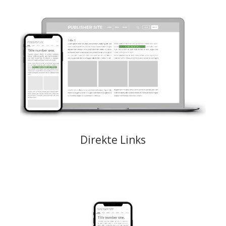
Der direct Link ist ein flexibles Premium-Format, das von Publishern je
nach Verhalten ihrer User auf verschiedene Arten dargestellt werden
kann. Dieses CPC-basierte Format richtet sich gezielt je nach Angebot
an passende User und wird am beliebtesten in Form von ganzseitigen
Registerkarten (Tabs), Push-Benachrichtigungen und Backbutton-
Angeboten dargestellt. Nur auf Anfrage bei ausgewählten Publishern
erhältlich. Dieses Anzeigenformat ist nicht für Popunder-Traffic
geeignet.
Creative: URL der Zielseite des Werbetreibenden
Preismodell: CPC
Direkte Links
In der Regel eine Kopie der Instant Messenger-Chatbox. Dieses
Anzeigenformat wird den Users in der unteren Mitte als 300x250