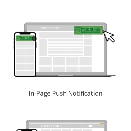
In-Page-Push-Anzeigen sind Display-Anzeigen mit einem Design genau
wie eine Push-Benachrichtigung. Die Anzeige enthält links ein 192×192
oder 720x480 (Icon/Bild) und hat rechts Platz für einen Text: Titel &
Beschreibung. Das Formats verfügt über eine Schaltfläche zum
Schließen der Anzeige auf der rechten Seite.
Kreative: jpeg, png, gif max. Gewicht 150 KB (720 x 480 ) Text: Titel
max. 50 Zeichen, Beschreibung max. 90 Zeichen, Brand max. 30
Zeichen
Preismodell: CPM, CPC
In-Page Push Notification
Multi-Format-Anzeigen schalten mehrere Anzeigenformate: Banner