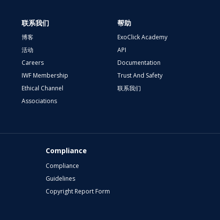
联系我们
帮助
博客
ExoClick Academy
活动
API
Careers
Documentation
IWF Membership
Trust And Safety
Ethical Channel
联系我们
Associations
Compliance
Compliance
Guidelines
Copyright Report Form