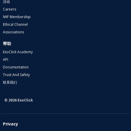
活动
Careers
IWF Membership
Ethical Channel
Associations
帮助
ExoClick Academy
API
Documentation
Trust And Safety
联系我们
© 2026 ExoClick
Privacy